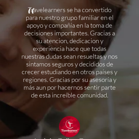
, me ha
Travelearners se ha convertido
Travele
y la
para nuestro grupo familiar en el
persona
e han
apoyo y compañía en la toma de
cumpl
so con
decisiones importantes. Gracias a
estoy 
miento y
su atencion, dedicacion y
mis est
aría la
experiencia hace que todas
es un
os, esto
nuestras dudas sean resueltas y nos
pequ
 zona
sintamos seguros y decididos de
co
etos y
crecer estudiando en otros países y
dis
regiones. Gracias por su asesoría y
disfrut
más aun por hacernos sentir parte
de esta increíble comunidad.
énez
lta
An
Club