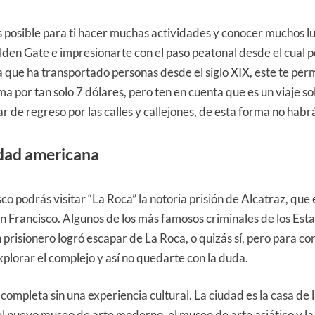
es posible para ti hacer muchas actividades y conocer muchos l
en Gate e impresionarte con el paso peatonal desde el cual pod
 que ha transportado personas desde el siglo XIX, este te perm
a por tan solo 7 dólares, pero ten en cuenta que es un viaje so
e regreso por las calles y callejones, de esta forma no habrá 
udad americana
o podrás visitar “La Roca” la notoria prisión de Alcatraz, que e
an Francisco. Algunos de los más famosos criminales de los Es
 prisionero logró escapar de La Roca, o quizás sí, pero para c
plorar el complejo y así no quedarte con la duda.
completa sin una experiencia cultural. La ciudad es la casa de 
l nuevo museo de arte moderno, el museo de arte asiático y la 