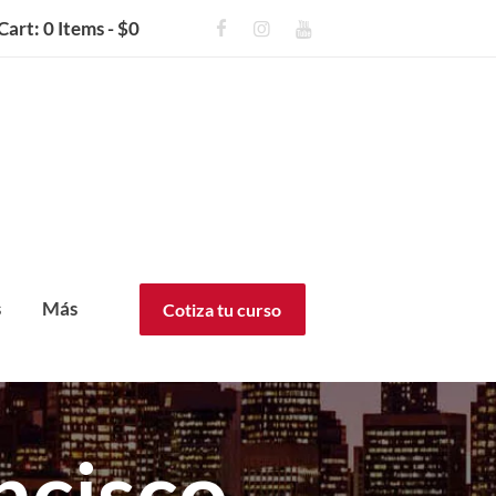
Cart:
0 Items
-
$0
s
Más
Cotiza tu curso
ncisco