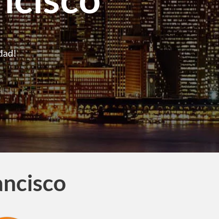
dad!
ancisco