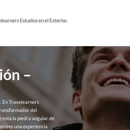
learners Estudios en el Exterior.
ión –
. En Travelearners
transformador del
 esta la piedra angular de
njero es una experiencia