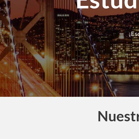
¡Es
Nuestr