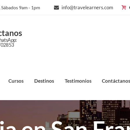
info@travelearners.com
m, Sábados 9am - 1pm
ctanos
hatsApp:
702853
Cursos
Destinos
Testimonios
Contáctano
ia en San Fra