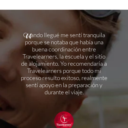
ertido
Cuando llegué me sentí tranquila
Travele
r en el
porque se notaba que había una
persona
oma de
buena coordinación entre
cumpl
acias a
Travelearners, la escuela y el sitio
estoy 
n y
de alojamiento. Yo recomendaría a
mis est
odas
Travelearners porque todo mi
es un
as y nos
proceso resulto exitoso, realmente
pequ
idos de
sentí apoyo en la preparación y
co
países y
durante el viaje.
dis
esoría y
disfrut
r parte
idad.