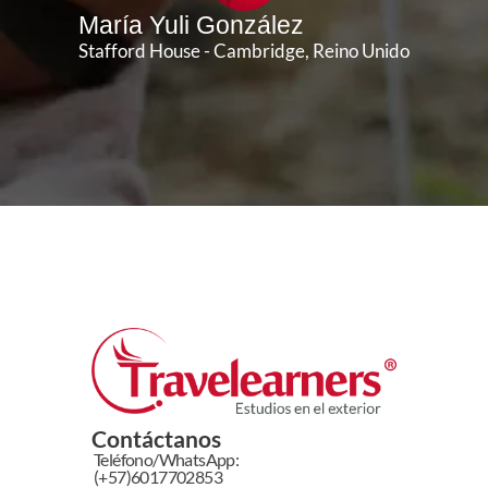
María Yuli González
An
Stafford House - Cambridge, Reino Unido
Club
nadá
Contáctanos
Teléfono/WhatsApp:
(+57)6017702853