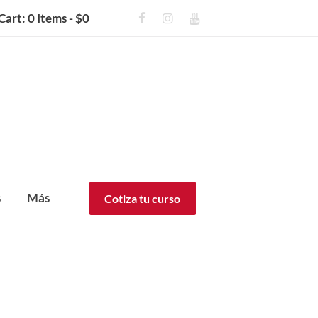
Cart:
0 Items
-
$0
s
Más
Cotiza tu curso