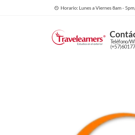
Horario: Lunes a Viernes 8am - 5p
Contá
Teléfono/W
(+57)6017