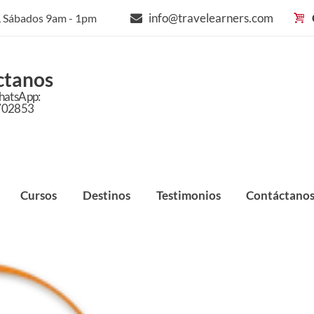
info@travelearners.com
m, Sábados 9am - 1pm
ctanos
hatsApp:
702853
Cursos
Destinos
Testimonios
Contáctano