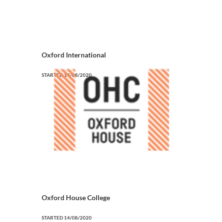
Oxford International
STARTED
14/08/2020
Oxford House College
STARTED
14/08/2020