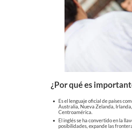
¿Por qué es important
Es el lenguaje oficial de países c
Australia, Nueva Zelanda, Irlanda, 
Centroamérica.
El inglés se ha convertido en la l
posibilidades, expande las frontera