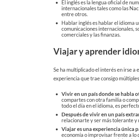
El inglés es la lengua oficial de
internacionales tales como las Na
entre otros.
Hablar inglés es hablar el idioma un
comunicaciones internacionales, s
comerciales y las finanzas.
Viajar y aprender idio
Se ha multiplicado el interés en irse a 
experiencia que trae consigo múltiples
Vivir en un país donde se habla 
compartes con otra familia o compa
todo el día en el idioma, es perfe
Después de vivir en un país extra
relacionarte y ser más tolerante y
Viajar es una experiencia única 
economía o improvisar frente a lo