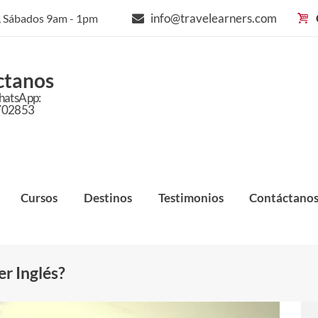
info@travelearners.com
m, Sábados 9am - 1pm
ctanos
hatsApp:
702853
Cursos
Destinos
Testimonios
Contáctano
r Inglés?