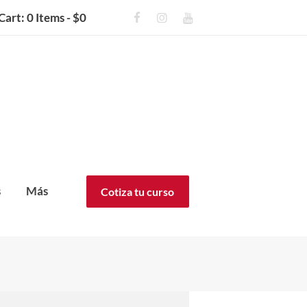
Cart:
0 Items
-
$0
s
Más
Cotiza tu curso