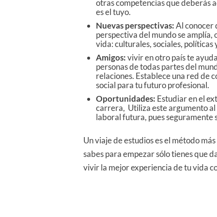
otras competencias que deberás ad
es el tuyo.
Nuevas perspectivas:
Al conocer 
perspectiva del mundo se amplía, o
vida: culturales, sociales, política
Amigos:
vivir en otro país te ayud
personas de todas partes del mund
relaciones. Establece una red de c
social para tu futuro profesional.
Oportunidades:
Estudiar en el ex
carrera, Utiliza este argumento a
laboral futura, pues seguramente s
Un viaje de estudios es el método más 
sabes para empezar sólo tienes que dar
vivir la mejor experiencia de tu vida c