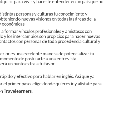
quirir para vivir y hacerte entender en un país que no
distintas personas y culturas tu conocimiento y
bteniendo nuevas visiones en todas las áreas de la
s y económicas.
a a formar vínculos profesionales y amistosos con
o y los intercambios son propicios para hacer nuevas
ontactos con personas de toda procedencia cultural y
terior es una excelente manera de potencializar tu
l momento de postularte a una entrevista
erá un punto extra a tu favor.
rápido y efectivo para hablar en inglés. Así que ya
 el primer paso, elige donde quieres ir y alístate para
on
Travelearners.