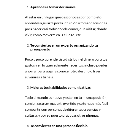
Aprendes a tomar decisiones
Al estar en un lugar que desconoces por completo,
aprendes a guiarte por la intuición y tomar decisiones
para hacer casi todo: dónde comer, qué visitar, dónde
vivir, cómo moverte en la ciudad, etc.
Te conviertes en un experto organizando tu
presupuesto
Poco a poco aprenderás a distribuir el dinero para tus
gastos y en lo que realmente necesitas, incluso puedes
ahorrar para viajar a conocer otro destino o traer
suvenires a tu país.
Mejoras tus habilidades comunicativas.
Todo el mundo es nuevo y están en tu misma posición,
comienzas a ser más extrovertido y se te hace más fácil
compartir con personas de diferentes creencias y
culturas y por su puesto prácticas otros idiomas.
Te conviertes en una persona flexible.