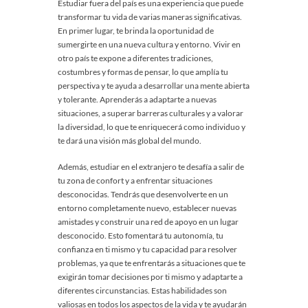
Estudiar fuera del país es una experiencia que puede
transformar tu vida de varias maneras significativas.
En primer lugar, te brinda la oportunidad de
sumergirte en una nueva cultura y entorno. Vivir en
otro país te expone a diferentes tradiciones,
costumbres y formas de pensar, lo que amplía tu
perspectiva y te ayuda a desarrollar una mente abierta
y tolerante. Aprenderás a adaptarte a nuevas
situaciones, a superar barreras culturales y a valorar
la diversidad, lo que te enriquecerá como individuo y
te dará una visión más global del mundo.
Además, estudiar en el extranjero te desafía a salir de
tu zona de confort y a enfrentar situaciones
desconocidas. Tendrás que desenvolverte en un
entorno completamente nuevo, establecer nuevas
amistades y construir una red de apoyo en un lugar
desconocido. Esto fomentará tu autonomía, tu
confianza en ti mismo y tu capacidad para resolver
problemas, ya que te enfrentarás a situaciones que te
exigirán tomar decisiones por ti mismo y adaptarte a
diferentes circunstancias. Estas habilidades son
valiosas en todos los aspectos de la vida y te ayudarán