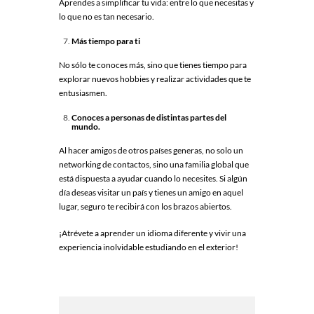
Aprendes a simplificar tu vida: entre lo que necesitas y
lo que no es tan necesario.
Más tiempo para ti
No sólo te conoces más, sino que tienes tiempo para
explorar nuevos hobbies y realizar actividades que te
entusiasmen.
Conoces a personas de distintas partes del
mundo.
Al hacer amigos de otros países generas, no solo un
networking de contactos, sino una familia global que
está dispuesta a ayudar cuando lo necesites. Si algún
día deseas visitar un país y tienes un amigo en aquel
lugar, seguro te recibirá con los brazos abiertos.
¡Atrévete a aprender un idioma diferente y vivir una
experiencia inolvidable estudiando en el exterior!