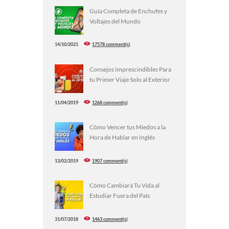
Guía Completa de Enchufes y
Voltajes del Mundo
14/10/2021
17578 comment(s)
Consejos Imprescindibles Para
tu Primer Viaje Solo al Exterior
11/04/2019
1268 comment(s)
Cómo Vencer tus Miedos a la
Hora de Hablar en Inglés
13/02/2019
1907 comment(s)
Cómo Cambiará Tu Vida al
Estudiar Fuera del País
31/07/2018
1463 comment(s)